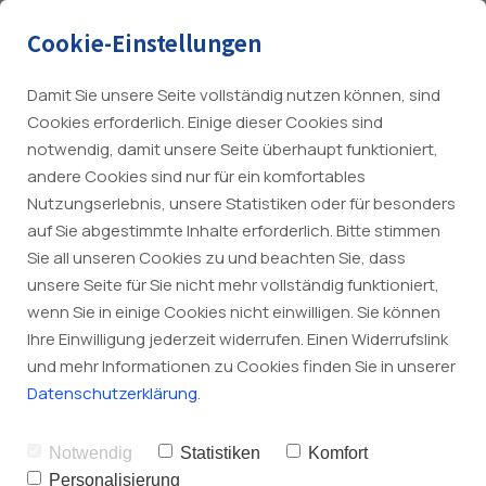
Cookie-Einstellungen
Damit Sie unsere Seite vollständig nutzen können, sind
Cookies erforderlich. Einige dieser Cookies sind
notwendig, damit unsere Seite überhaupt funktioniert,
Übersicht
andere Cookies sind nur für ein komfortables
Nutzungserlebnis, unsere Statistiken oder für besonders
auf Sie abgestimmte Inhalte erforderlich. Bitte stimmen
Elektrotechnik
Sie all unseren Cookies zu und beachten Sie, dass
Mo-Do: 7-16 Uhr & Fr 7-14 Uhr
unsere Seite für Sie nicht mehr vollständig funktioniert,
Heizung
Tel.:
+49 4274 744
wenn Sie in einige Cookies nicht einwilligen. Sie können
Ihre Einwilligung jederzeit widerrufen. Einen Widerrufslink
info@heitmann-haustechnik.de
Kälte. Klima. Lüftung.
Qualität und Leistung aus 
und mehr Informationen zu Cookies finden Sie in unserer
Notdienst:
+49 172 4208247
Leidenschaft
Sanitär
Datenschutzerklärung
.
Sicherheitstechnik
Notwendig
Statistiken
Komfort
Personalisierung
Das ist das Motto von Volker Heitmann und seinem