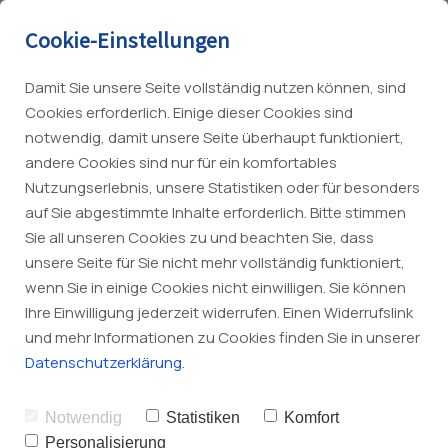
Cookie-Einstellungen
Damit Sie unsere Seite vollständig nutzen können, sind
Impressum
Cookies erforderlich. Einige dieser Cookies sind
notwendig, damit unsere Seite überhaupt funktioniert,
Übersicht
andere Cookies sind nur für ein komfortables
Angaben gemäß § 5 TMG
Nutzungserlebnis, unsere Statistiken oder für besonders
auf Sie abgestimmte Inhalte erforderlich. Bitte stimmen
Elektrotechnik
Heitmann Haustechnik GmbH
Sie all unseren Cookies zu und beachten Sie, dass
Mo-Do: 7-16 Uhr & Fr 7-14 Uhr
unsere Seite für Sie nicht mehr vollständig funktioniert,
Heizung
Strange 19
Tel.:
+49 4274 744
wenn Sie in einige Cookies nicht einwilligen. Sie können
27259 Wehrbleck
Ihre Einwilligung jederzeit widerrufen. Einen Widerrufslink
info@heitmann-haustechnik.de
Kälte. Klima. Lüftung.
und mehr Informationen zu Cookies finden Sie in unserer
Notdienst:
+49 172 4208247
Handelsregister: HRB 100927
Sanitär
Datenschutzerklärung
.
Registergericht: Walsrode
Sicherheitstechnik
Notwendig
Statistiken
Komfort
Vertreten durch:
Personalisierung