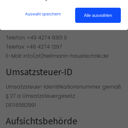
Photovoltaik
Geschäftsführer: Volker Heitmann, Jens Dierks
Auswahl speichern
Wärmepumpe
Alle auswählen
Kontakt
Telefon: +49 4274 9301 0
Telefax: +49 4274 1297
E-Mail: info(at)heitmann-haustechnik.de
Umsatzsteuer-ID
Umsatzsteuer-Identifikationsnummer gemäß
§ 27 a Umsatzsteuergesetz:
DE116582991
Aufsichtsbehörde